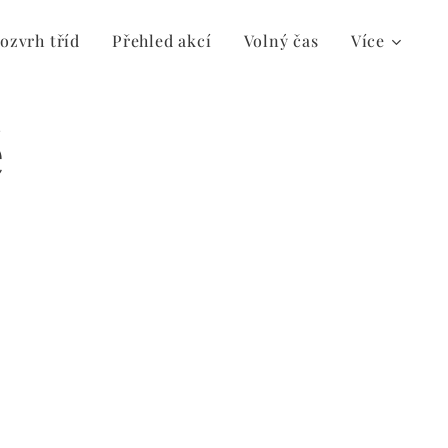
ozvrh tříd
Přehled akcí
Volný čas
Více
ě