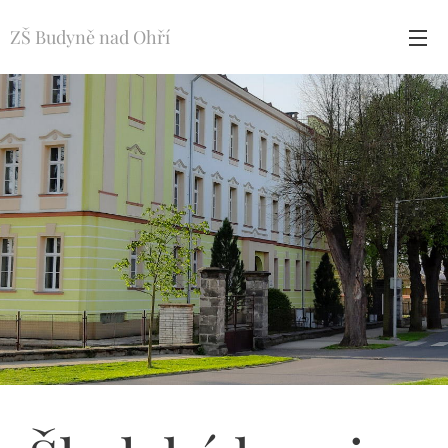
ZŠ Budyně nad Ohří