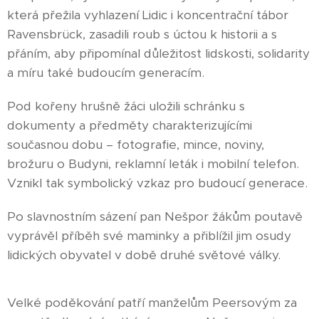
která přežila vyhlazení Lidic i koncentrační tábor
Ravensbrück, zasadili roub s úctou k historii a s
přáním, aby připomínal důležitost lidskosti, solidarity
a míru také budoucím generacím.
Pod kořeny hrušně žáci uložili schránku s
dokumenty a předměty charakterizujícími
současnou dobu – fotografie, mince, noviny,
brožuru o Budyni, reklamní leták i mobilní telefon.
Vznikl tak symbolický vzkaz pro budoucí generace.
Po slavnostním sázení pan Nešpor žákům poutavě
vyprávěl příběh své maminky a přiblížil jim osudy
lidických obyvatel v době druhé světové války.
Velké poděkování patří manželům Peersovým za