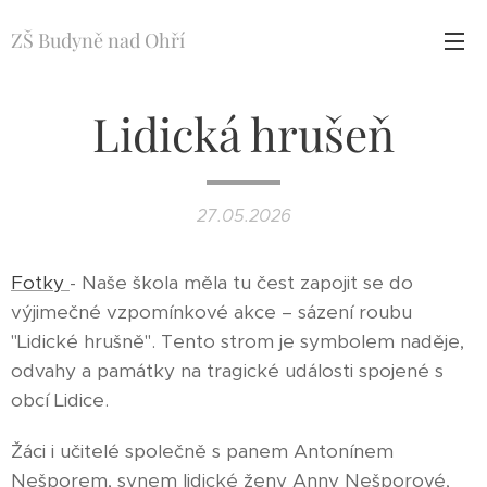
ZŠ Budyně nad Ohří
Lidická hrušeň
27.05.2026
Fotky
- Naše škola měla tu čest zapojit se do
výjimečné vzpomínkové akce – sázení roubu
"Lidické hrušně". Tento strom je symbolem naděje,
odvahy a památky na tragické události spojené s
obcí Lidice.
Žáci i učitelé společně s panem Antonínem
Nešporem, synem lidické ženy Anny Nešporové,