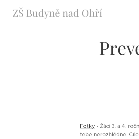
ZŠ Budyně nad Ohří
Prev
Fotky
- Žáci 3. a 4. roč
tebe nerozhlédne. Cílem