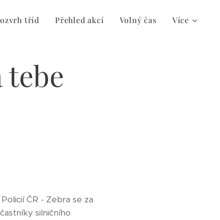
ozvrh tříd
Přehled akcí
Volný čas
Více
 tebe
 Policií ČR - Zebra se za
astníky silničního