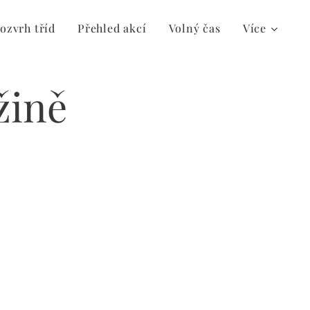
ozvrh tříd
Přehled akcí
Volný čas
Více
žině