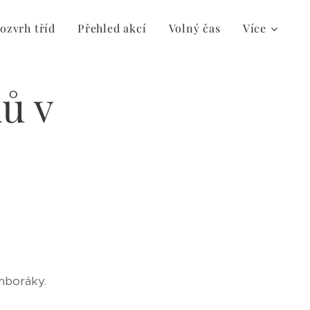
ozvrh tříd
Přehled akcí
Volný čas
Více
ů v
amboráky.