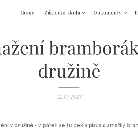
Home
Základní škola
Dokumenty
R
ažení bramborák
družině
22.10.2023
tění v družině - v pátek se tu pekla pizza a smažily br