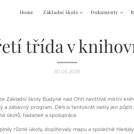
Home
Základní škola
Dokumenty
R
etí třída v kniho
30.05.2026
y ze Základní školy Budyně nad Ohří navštívili místní kn
ý a zábavný program. Děti si tentokrát nešly jen půjčit k
lná úkolů, hádanek a spolupráce.
nily různé úkoly, doplňovaly mapu a společně hledaly 