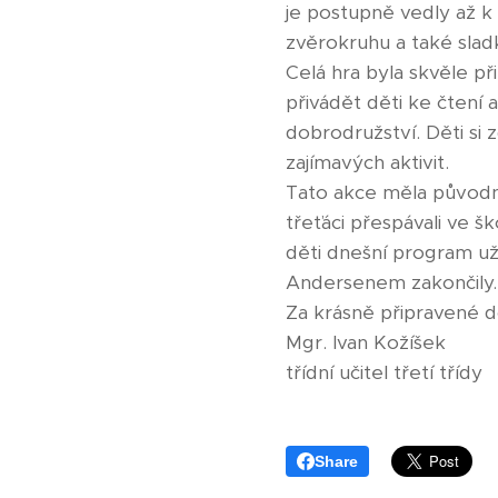
je postupně vedly až 
zvěrokruhu a také sla
Celá hra byla skvěle p
přivádět děti ke čtení
dobrodružství. Děti si
zajímavých aktivit.
Tato akce měla původn
třeťáci přespávali ve š
děti dnešní program už
Andersenem zakončily.
Za krásně připravené d
Mgr. Ivan Kožíšek
třídní učitel třetí třídy
Share