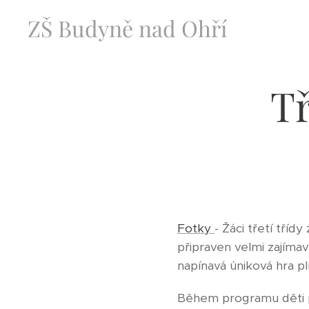
ZŠ Budyně nad Ohří
Tř
Fotky
- Žáci třetí tříd
připraven velmi zajímav
napínavá úniková hra p
Během programu děti pl