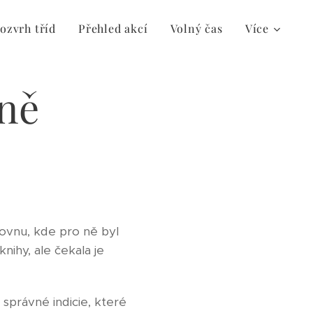
ozvrh tříd
Přehled akcí
Volný čas
Více
vně
ihovnu, kde pro ně byl
nihy, ale čekala je
správné indicie, které