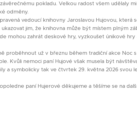
k závěrečnému pokladu. Velkou radost všem udělaly m
dké odměny.
řipravená vedoucí knihovny Jaroslavou Hujovou, která 
 a ukazovat jim, že knihovna může být místem plným záb
 zde mohou zahrát deskové hry, vyzkoušet únikové hry 
ě proběhnout už v březnu během tradiční akce Noc 
kole. Kvůli nemoci paní Hujové však musela být návštěva
ily a symbolicky tak ve čtvrtek 29. května 2026 svou l
opoledne paní Hujerové děkujeme a těšíme se na další