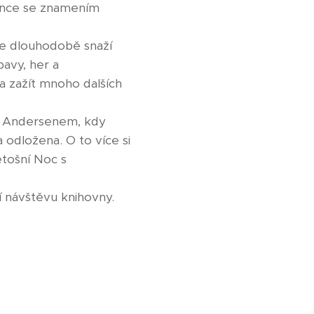
ince se znamením
se dlouhodobě snaží
avy, her a
a zažít mnoho dalších
s Andersenem, kdy
 odložena. O to více si
etošní Noc s
 návštěvu knihovny.