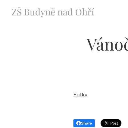
ZŠ Budyně nad Ohří
Vánoč
Fotky
Share