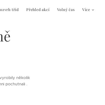
ozvrh tříd
Přehled akcí
Volný čas
Více
ně
vyrobily několik
ni pochutnali .