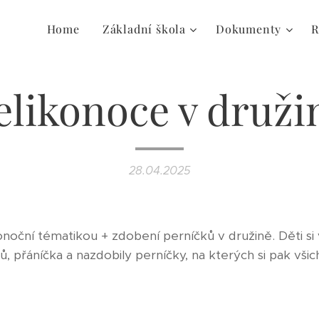
Home
Základní škola
Dokumenty
R
elikonoce v druži
28.04.2025
onoční tématikou + zdobení perníčků v družině. Děti si 
 přáníčka a nazdobily perníčky, na kterých si pak všich