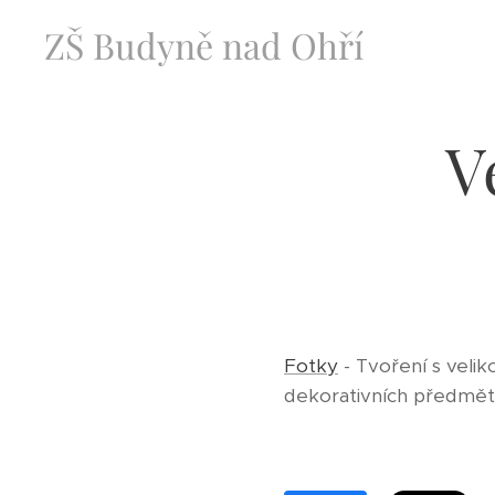
ZŠ Budyně nad Ohří
V
Fotky
- Tvoření s velik
dekorativních předmětů,