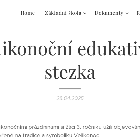
Home
Základní škola
Dokumenty
R
likonoční edukati
stezka
28.04.2025
konočními prázdninami si žáci 3. ročníku užili objevová
řené na tradice a symboliku Velikonoc.