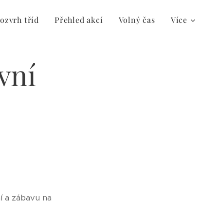
ozvrh tříd
Přehled akcí
Volný čas
Více
vní
ní a zábavu na