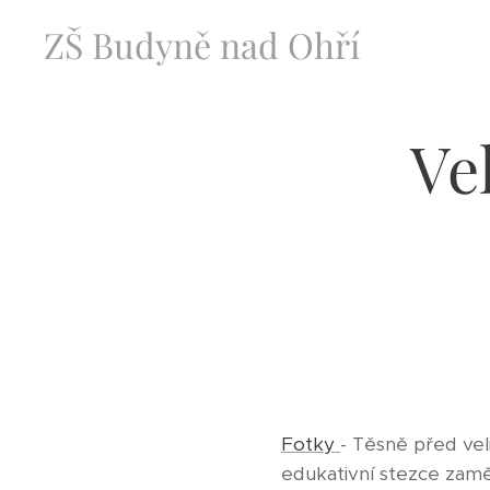
ZŠ Budyně nad Ohří
Ve
Fotky
- Těsně před veli
edukativní stezce zamě