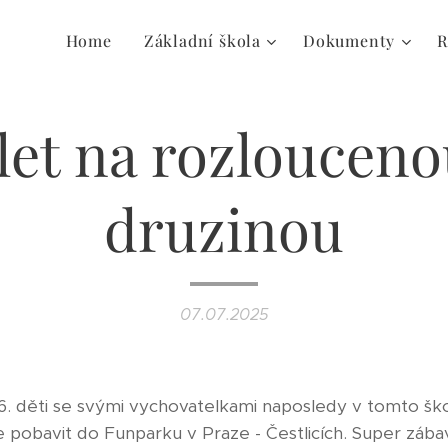
Home
Základní škola
Dokumenty
R
let na rozlouceno
druzinou
07.07.2025
 6. děti se svými vychovatelkami naposledy v tomto šk
 pobavit do Funparku v Praze - Čestlicích. Super zábava