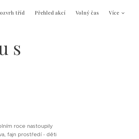
ozvrh tříd
Přehled akcí
Volný čas
Více
u s
olním roce nastoupily
, fajn prostředí - děti